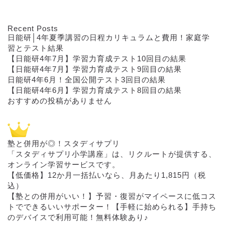
Recent Posts
日能研│4年夏季講習の日程カリキュラムと費用！家庭学
習とテスト結果
【日能研4年7月】学習力育成テスト10回目の結果
【日能研4年7月】学習力育成テスト9回目の結果
日能研4年6月！全国公開テスト3回目の結果
【日能研4年6月】学習力育成テスト8回目の結果
おすすめの投稿がありません
模試・学習記録
塾と併用が◎！スタディサプリ
「スタディサプリ小学講座」は、リクルートが提供する、
オンライン学習サービスです。
日能研
【低価格】12か月一括払いなら、月あたり1,815円（税
込）
【塾との併用がいい！】予習・復習がマイペースに低コス
小3
トでできるいいサポーター！【手軽に始められる】手持ち
のデバイスで利用可能！無料体験あり♪