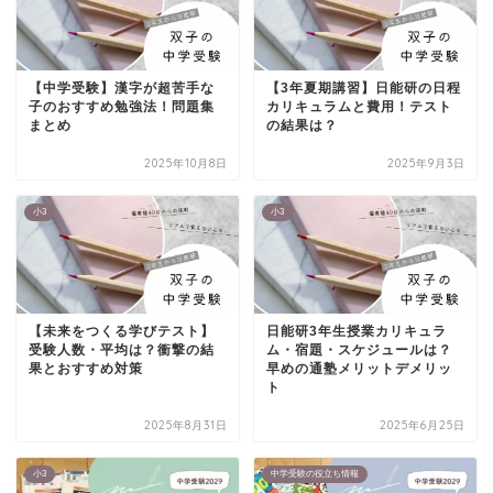
【中学受験】漢字が超苦手な
【3年夏期講習】日能研の日程
子のおすすめ勉強法！問題集
カリキュラムと費用！テスト
まとめ
の結果は？
2025年10月8日
2025年9月3日
小3
小3
【未来をつくる学びテスト】
日能研3年生授業カリキュラ
受験人数・平均は？衝撃の結
ム・宿題・スケジュールは？
果とおすすめ対策
早めの通塾メリットデメリッ
ト
2025年8月31日
2025年6月25日
小3
中学受験の役立ち情報