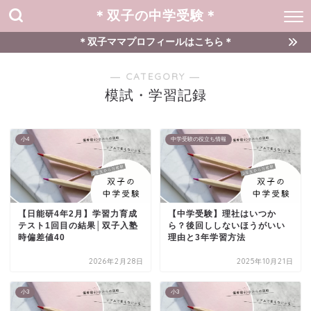
＊双子の中学受験＊
＊双子ママプロフィールはこちら＊
― CATEGORY ―
模試・学習記録
小4
中学受験の役立ち情報
【日能研4年2月】学習力育成
【中学受験】理社はいつか
テスト1回目の結果│双子入塾
ら？後回ししないほうがいい
時偏差値40
理由と3年学習方法
2026年2月28日
2025年10月21日
小3
小3