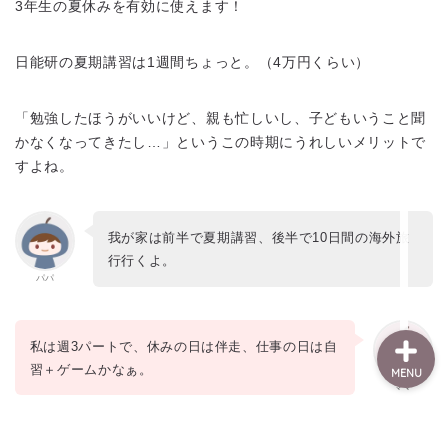
3年生の夏休みを有効に使えます！
模試・学習記録
日能研の夏期講習は1週間ちょっと。（4万円くらい）
日能研
「勉強したほうがいいけど、親も忙しいし、子どもいうこと聞
小3
かなくなってきたし…」というこの時期にうれしいメリットで
すよね。
小4
プロフィール
我が家は前半で夏期講習、後半で10日間の海外旅
行行くよ。
パパ
私は週3パートで、休みの日は伴走、仕事の日は自
習＋ゲームかなぁ。
MENU
ママ