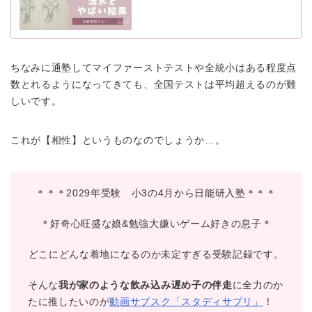
ちなみに通塾してマイファーストテストや全統小はある程度点
数とれるようになってきても、全国テストは平均超えるのが難
しいです。
これが【相性】というものなのでしょうか…。
＊＊＊2029年受験 小3の4月から日能研入塾＊＊＊
＊好奇心旺盛な娘&勉強大嫌いゲーム好きの息子＊
どこにどんな着地になるのか未定すぎる受験記録です。
そんな
我が家のような飲み込み遅め子の伴走
に全力のか
たに推したいのが
動画サブスク「スタディサプリ」
！