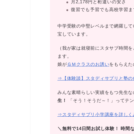
月2,178円と桁違いの安さ
復習でも予習でも高校学習ま
中学受験の中堅レベルまで網羅して
宝しています。
（我が家は就寝前にスタサプ時間を
ます。
娘が
ＧＭクラスのお誘い
をもらえた
⇒【体験談】スタディサプリと塾の
みんな素晴らしい実績をもつ先生な
生！
「そう！そうだ～！」ってテン
⇒スタディサプリ小学講座を詳しく
＼無料で14日間お試し体験！
時間