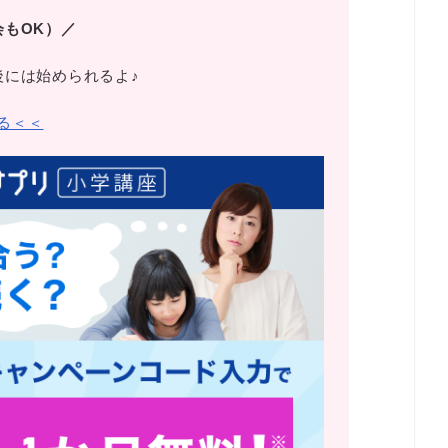
会もOK）／
後には始められるよ♪
る＜＜