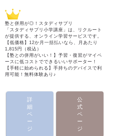
塾と併用が◎！スタディサプリ
「スタディサプリ小学講座」は、リクルート
が提供する、オンライン学習サービスです。
【低価格】12か月一括払いなら、月あたり
1,815円（税込）
【塾との併用がいい！】予習・復習がマイペ
ースに低コストでできるいいサポーター！
【手軽に始められる】手持ちのデバイスで利
用可能！無料体験あり♪
詳
公
細
式
ペ
ペ
ー
ー
ジ
ジ