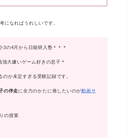
考になればうれしいです。
 小3の4月から日能研入塾＊＊＊
勉強大嫌いゲーム好きの息子＊
るのか未定すぎる受験記録です。
子の伴走
に全力のかたに推したいのが
動画サ
りの授業