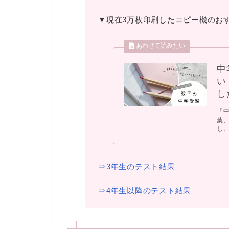
▼現在3万枚印刷したコピー機のお
中
い
し
「
葉
し、
⇒3年生のテスト結果
⇒4年生以降のテスト結果