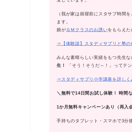
（我が家は就寝前にスタサプ時間を
ます。
娘が
ＧＭクラスのお誘い
をもらえた
⇒【体験談】スタディサプリと塾の
みんな素晴らしい実績をもつ先生な
生！
「そう！そうだ～！」ってテン
⇒スタディサプリ小学講座を詳しく
＼無料で14日間お試し体験！
時間
1か月無料キャンペーンあり（再入
手持ちのタブレット・スマホで3分