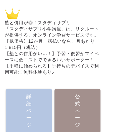
塾と併用が◎！スタディサプリ
「スタディサプリ小学講座」は、リクルート
が提供する、オンライン学習サービスです。
【低価格】12か月一括払いなら、月あたり
1,815円（税込）
【塾との併用がいい！】予習・復習がマイペ
ースに低コストでできるいいサポーター！
【手軽に始められる】手持ちのデバイスで利
用可能！無料体験あり♪
詳
公
細
式
ペ
ペ
ー
ー
ジ
ジ