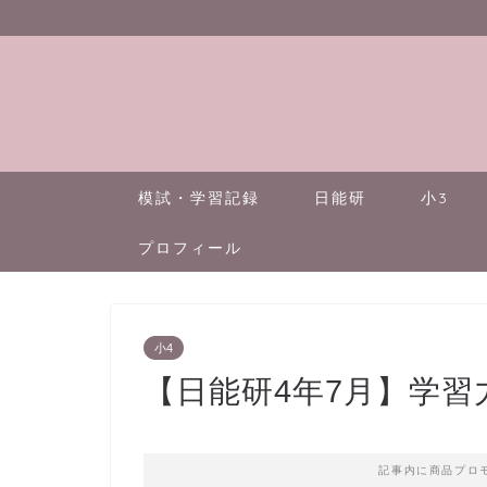
模試・学習記録
日能研
小3
プロフィール
小4
【日能研4年7月】学習
記事内に商品プロ