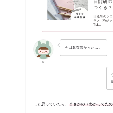
日能研の
つくる？
日能研のクラ
ラス【W/A
TM...
今回算数悪かった…。
妹
…と思っていたら、
まさかの（わかってたの