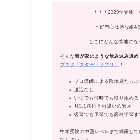
＊＊＊2029年受験
＊好奇心旺盛な娘&
どこにどんな着地にな
そんな
我が家のような飲み込み遅め
ブスク「スタディサプリ」
！
プロ講師による臨場感たっぷ
送迎なし
いつでも何時でも取り組める
月2,178円と桁違いの安さ
復習でも予習でも高校学習ま
中学受験の中堅レベルまで網羅して
宝しています。