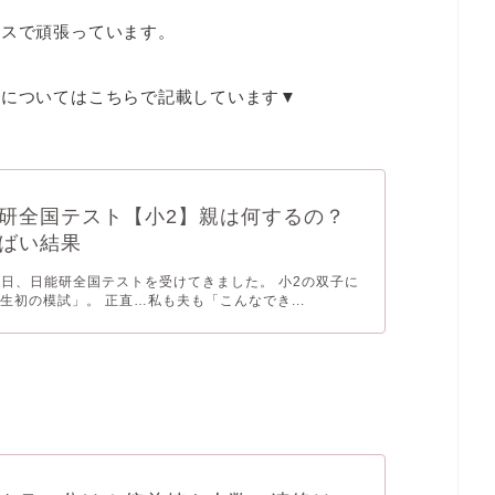
ラスで頑張っています。
トについてはこちらで記載しています▼
研全国テスト【小2】親は何するの？
ばい結果
月某日、日能研全国テストを受けてきました。 小2の双子に
生初の模試」。 正直…私も夫も「こんなでき...