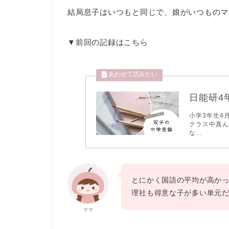
結局息子はいつもと同じで、娘がいつものマ
▼前回の記録はこちら
日能研4
小学3年生4
クラス中真ん
な...
とにかく国語の平均が高か
理社も得意な子が多い単元
ママ