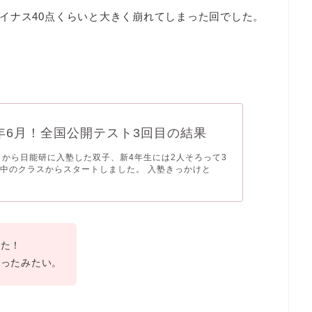
イナス40点くらいと大きく崩れてしまった回でした。
年6月！全国公開テスト3回目の結果
月から日能研に入塾した双子、新4年生には2人そろって3
中のクラスからスタートしました。 入塾きっかけと
った！
だったみたい。