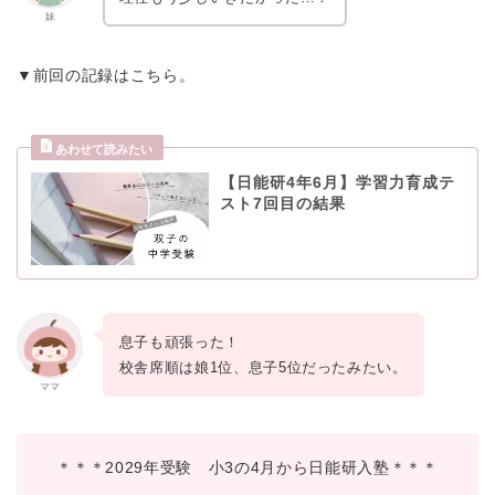
妹
▼前回の記録はこちら。
【日能研4年6月】学習力育成テ
スト7回目の結果
息子も頑張った！
校舎席順は娘1位、息子5位だったみたい。
ママ
＊＊＊2029年受験 小3の4月から日能研入塾＊＊＊