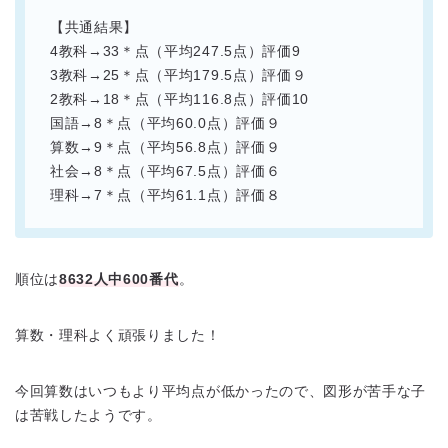
【共通結果】
4教科→33＊点（平均247.5点）評価9
3教科→25＊点（平均179.5点）評価９
2教科→18＊点（平均116.8点）評価10
国語→8＊点（平均60.0点）評価９
算数→9＊点（平均56.8点）評価９
社会→8＊点（平均67.5点）評価６
理科→7＊点（平均61.1点）評価８
順位は
8632人中6
00
番
代
。
算数・理科よく頑張りました！
今回算数はいつもより平均点が低かったので、図形が苦手な子
は苦戦したようです。