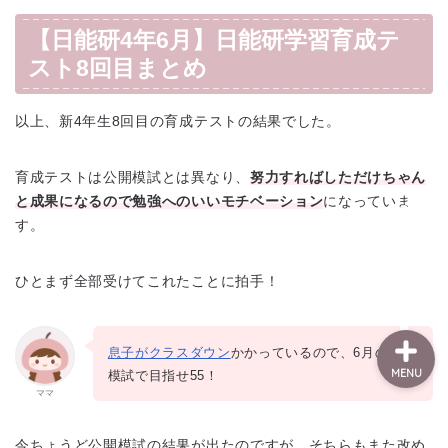
模試・学習記録
【日能研4年6月】日能研学習育成テ
スト8回目まとめ
日能研
以上、新4年生8回目の育成テストの結果でした。
小3
育成テストは公開模試とは異なり、
努力すればしただけちゃん
小4
と成果になるので勉強へのいいモチベーション
になっていま
す。
プロフィール
ひとまず全部受けてこれたことに拍手！
息子がクラスダウン
かかっているので、6月の全国
MENU
模試で目指せ55！
ママ
今ちょうど公開模試の結果が出たのですが、そちらもまた改め