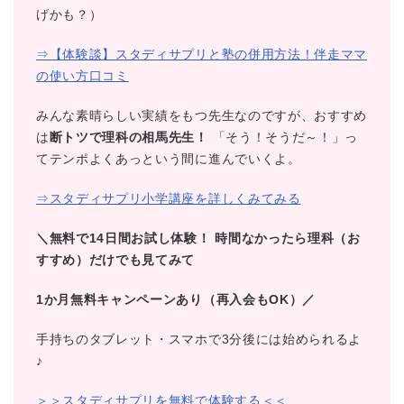
げかも？）
⇒【体験談】スタディサプリと塾の併用方法！伴走ママ
の使い方口コミ
みんな素晴らしい実績をもつ先生なのですが、おすすめ
は
断トツで理科の相馬先生！
「そう！そうだ～！」っ
てテンポよくあっという間に進んでいくよ。
⇒スタディサプリ小学講座を詳しくみてみる
＼無料で14日間お試し体験！
時間なかったら理科（お
すすめ）だけでも見てみて
1か月無料キャンペーンあり（再入会もOK）／
手持ちのタブレット・スマホで3分後には始められるよ
♪
＞＞スタディサプリを無料で体験する＜＜