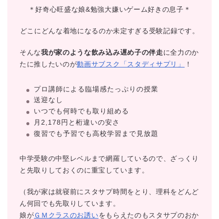
＊好奇心旺盛な娘&勉強大嫌いゲーム好きの息子＊
どこにどんな着地になるのか未定すぎる受験記録です。
そんな
我が家のような飲み込み遅め子の伴走
に全力のか
たに推したいのが
動画サブスク「スタディサプリ」
！
プロ講師による臨場感たっぷりの授業
送迎なし
いつでも何時でも取り組める
月2,178円と桁違いの安さ
復習でも予習でも高校学習まで見放題
中学受験の中堅レベルまで網羅しているので、ざっくり
と先取りしておくのに重宝しています。
（我が家は就寝前にスタサプ時間をとり、理科をどんど
ん何回でも先取りしています。
娘が
ＧＭクラスのお誘い
をもらえたのもスタサプのおか